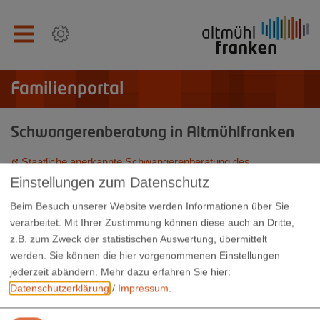
Familienportal
Schwangerenberatung in Altmühlfranken
Staatliche anerkannte Schwangerenberatung des
Landkreises
Einstellungen zum Datenschutz
Schwangerenberatung der Caritas
Beim Besuch unserer Website werden Informationen über Sie
verarbeitet. Mit Ihrer Zustimmung können diese auch an Dritte,
Schwangerenberatung der Diakonie
z.B. zum Zweck der statistischen Auswertung, übermittelt
werden. Sie können die hier vorgenommenen Einstellungen
jederzeit abändern.
Mehr dazu erfahren Sie hier:
Datenschutzerklärung
/
Impressum
.
Landratsamt Weißenburg-Gunzenhausen