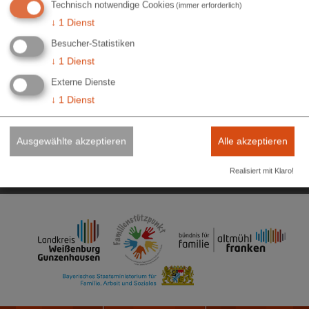
Technisch notwendige Cookies
(immer erforderlich)
Koordinierungsstelle Familienbildung
Niederhofener Straße 3
↓
1
Dienst
91781 Weißenburg i. Bay.
Besucher-Statistiken
09141 902-433
↓
1
Dienst
Externe Dienste
familienbildung@landkreis-wug.de
↓
1
Dienst
Impressum
Elektronische Zugangseröffnung
Ausgewählte akzeptieren
Alle akzeptieren
Datenschutzerklärung
Datenschutzeinstellungen
Realisiert mit Klaro!