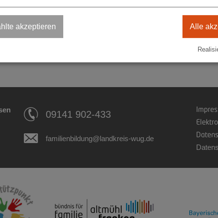
che Tagesstätten Bezzelhaus e.V.
lte akzeptieren
Alle akz
n Kindertagespflege
Realisi
Impre
sen
09141 902-433
Elektr
Datens
familienbildung@landkreis-wug.de
Datens