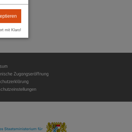
eptieren
ert mit Klaro!
ssum
onische Zugangseröffnung
chutzerklärung
chutzeinstellungen