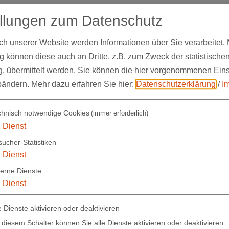
ellungen zum Datenschutz
 Erziehung ist dabei unterschiedlich.
 der Eltern und Kinder orientieren.
 unserer Website werden Informationen über Sie verarbeitet. M
ist je nach Wohnort (Größe, Infrastruktur) unterschied
 können diese auch an Dritte, z.B. zum Zweck der statistische
, übermittelt werden. Sie können die hier vorgenommenen Ein
 und die Angebotsstruktur erhalten Sie bei
bändern.
Mehr dazu erfahren Sie hier:
Datenschutzerklärung
/
I
s Landkreises unter folgenden Links.
tten (Kindergarten, Hort)
(pdf - 469,5 KB)
chnisch notwendige Cookies
(immer erforderlich)
1
Dienst
n
(pdf - 330,2 KB)
ucher-Statistiken
1
Dienst
den Schulen
(pdf - 313,4 KB)
terne Dienste
n
(pdf - 338,7 KB)
1
Dienst
kenschule
e Dienste aktivieren oder deaktivieren
he Tagesstätte Lebenshilfe AF e.V.
 diesem Schalter können Sie alle Dienste aktivieren oder deaktivieren.