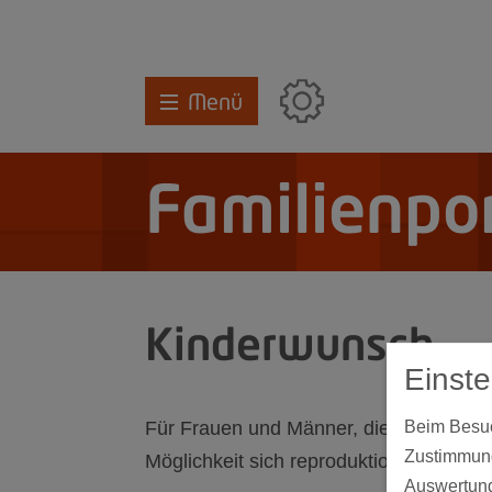
Menü
Familienpor
Kinderwunsch
Einst
Für Frauen und Männer, die auf natür
Beim Besuch
Zustimmung
Möglichkeit sich reproduktionsmedizini
Auswertung