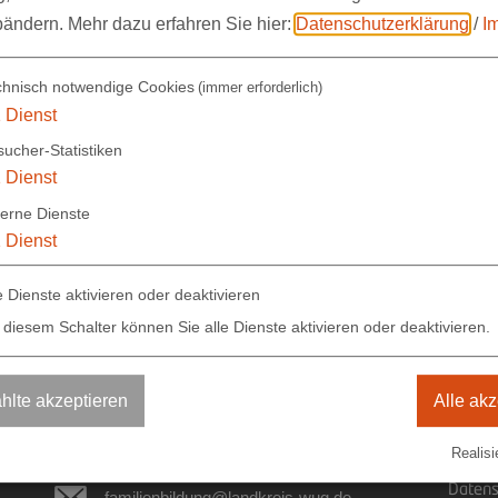
derwunsches nicht möglich sein, so wenden Sie sich
bändern.
Mehr dazu erfahren Sie hier:
Datenschutzerklärung
/
I
elleicht kommt für Sie die Aufnahme eines
rfachdienst berät Sie gerne, Tel.: 09141/902 431.
chnisch notwendige Cookies
(immer erforderlich)
1
Dienst
ucher-Statistiken
1
Dienst
terne Dienste
1
Dienst
e Dienste aktivieren oder deaktivieren
 diesem Schalter können Sie alle Dienste aktivieren oder deaktivieren.
lte akzeptieren
Alle akz
Impre
sen
09141 902-433
Realisi
Elektr
Datens
familienbildung@landkreis-wug.de