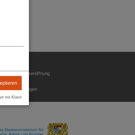
ssum
onische Zugangseröffnung
chutzerklärung
eptieren
chutzeinstellungen
ert mit Klaro!