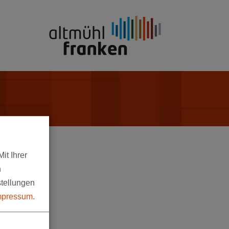
it Ihrer
n
stellungen
mpressum
.