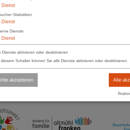
pflege finden Sie hier.
1
Dienst
ucher-Statistiken
1
Dienst
terne Dienste
1
Dienst
e Dienste aktivieren oder deaktivieren
 diesem Schalter können Sie alle Dienste aktivieren oder deaktivieren.
Impre
sen
09141 902-433
Elektr
Datens
lte akzeptieren
Alle akz
familienbildung@landkreis-wug.de
Datens
Realisi