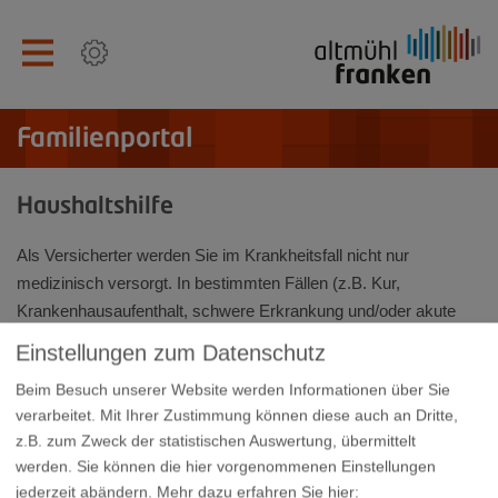
Familienportal
Haushaltshilfe
Als Versicherter werden Sie im Krankheitsfall nicht nur
medizinisch versorgt. In bestimmten Fällen (z.B. Kur,
Krankenhausaufenthalt, schwere Erkrankung und/oder akute
Verschlimmerung, Schwangerschaftsbeschwerden) können Sie
Einstellungen zum Datenschutz
durch eine Haushaltshilfe unterstützt werden. Pflegerische
Beim Besuch unserer Website werden Informationen über Sie
Tätigkeiten an der erkrankten Person selbst werden von ihr
verarbeitet. Mit Ihrer Zustimmung können diese auch an Dritte,
nicht durchgeführt (keine Pflegekraft). Die Haushaltshilfe muss
z.B. zum Zweck der statistischen Auswertung, übermittelt
bei ihrer Krankenkasse vor Ort beantragt werden.
werden. Sie können die hier vorgenommenen Einstellungen
Haushaltshilfe nach dem SGB V
jederzeit abändern.
Mehr dazu erfahren Sie hier: