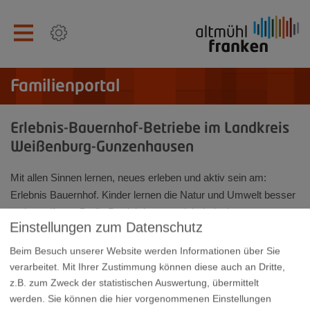
Familienportal
Erlebnis-Bauernhof-Betriebe im Landkreis
Weißenburg-Gunzenhausen
Mit allen Sinnen lernen, neues erleben und aktiv sein am:
Erlebnis Bauernhof. Kinder lernen die Natur und Umwelt besser
zu begreifen, z.B. die Produktion von einheimischen
Einstellungen zum Datenschutz
Lebensmitteln.
Beim Besuch unserer Website werden Informationen über Sie
Angebote für Schulklassen, Familiengruppen und vieles mehr...
verarbeitet. Mit Ihrer Zustimmung können diese auch an Dritte,
Programm des Bayerischen Staatsministeriums für Ernährung
z.B. zum Zweck der statistischen Auswertung, übermittelt
Landwirtschaft und Forsten
werden. Sie können die hier vorgenommenen Einstellungen