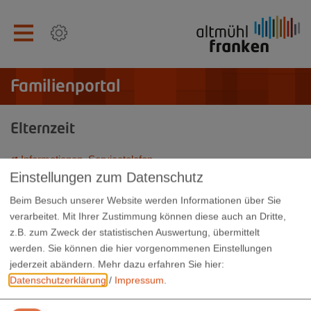
Familienportal
Elternzeit
Informationen, Servicetelefon
Einstellungen zum Datenschutz
Broschüre Elterngeld und Elternzeit
Beim Besuch unserer Website werden Informationen über Sie
Elternzeit von A - Z - Ratgeber (juristisches Fachportal -
verarbeitet. Mit Ihrer Zustimmung können diese auch an Dritte,
werbefinanziert)
z.B. zum Zweck der statistischen Auswertung, übermittelt
werden. Sie können die hier vorgenommenen Einstellungen
jederzeit abändern.
Mehr dazu erfahren Sie hier:
Datenschutzerklärung
/
Impressum
.
Landratsamt Weißenburg-Gunzenhausen