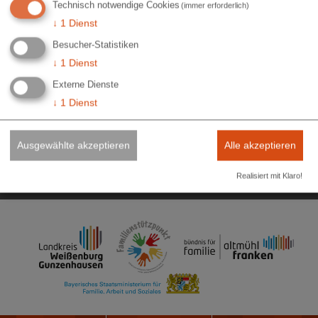
Technisch notwendige Cookies
(immer erforderlich)
Koordinierungsstelle Familienbildung
Niederhofener Straße 3
↓
1
Dienst
91781 Weißenburg i. Bay.
Besucher-Statistiken
09141 902-433
↓
1
Dienst
Externe Dienste
familienbildung@landkreis-wug.de
↓
1
Dienst
Impressum
Elektronische Zugangseröffnung
Ausgewählte akzeptieren
Alle akzeptieren
Datenschutzerklärung
Datenschutzeinstellungen
Realisiert mit Klaro!