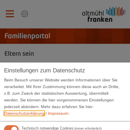
Familienportal
Eltern sein
Beratung bei allen Fragen, die das Zusammenleben in der
Einstellungen zum Datenschutz
Familie und die Entwicklung des Kindes betreffen.
Beim Besuch unserer Website werden Informationen über Sie
Eltern-, Jugend- und Erziehungsberatung
verarbeitet. Mit Ihrer Zustimmung können diese auch an Dritte,
z.B. zum Zweck der statistischen Auswertung, übermittelt
werden. Sie können die hier vorgenommenen Einstellungen
jederzeit abändern.
Mehr dazu erfahren Sie hier:
Datenschutzerklärung
/
Impressum
.
Landratsamt Weißenburg-Gunzenhausen
Koordinierungsstelle Familienbildung
Technisch notwendige Cookies
(immer erforderlich)